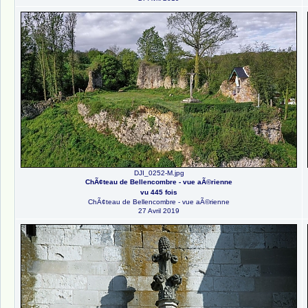
DJI_0252-M.jpg
ChÃ¢teau de Bellencombre - vue aÃ©rienne
vu 445 fois
ChÃ¢teau de Bellencombre - vue aÃ©rienne
27 Avril 2019