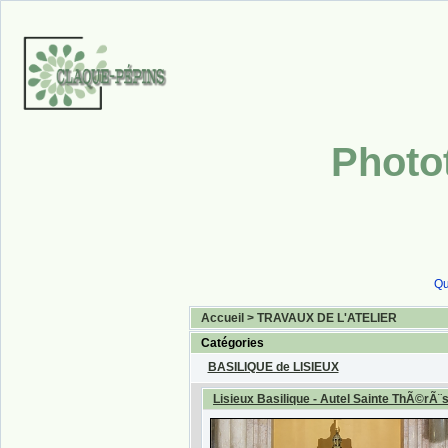
Photo
Qu
Accueil
>
TRAVAUX DE L'ATELIER
Catégories
BASILIQUE de LISIEUX
Lisieux Basilique - Autel Sainte ThÃ©rÃ¨