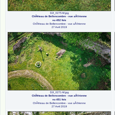
DJI_0275-M.jpg
ChÃ¢teau de Bellencombre - vue aÃ©rienne
vu 452 fois
ChÃ¢teau de Bellencombre - vue aÃ©rienne
27 Avril 2019
DJI_0271-M.jpg
ChÃ¢teau de Bellencombre - vue aÃ©rienne
vu 451 fois
ChÃ¢teau de Bellencombre - vue aÃ©rienne
27 Avril 2019