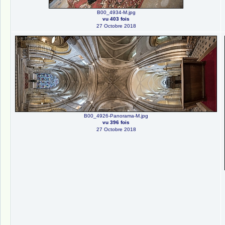
B00_4934-M.jpg
vu 403 fois
27 Octobre 2018
B00_4926-Panorama-M.jpg
vu 396 fois
27 Octobre 2018