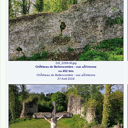
DJI_0266-M.jpg
ChÃ¢teau de Bellencombre - vue aÃ©rienne
vu 452 fois
ChÃ¢teau de Bellencombre - vue aÃ©rienne
27 Avril 2019