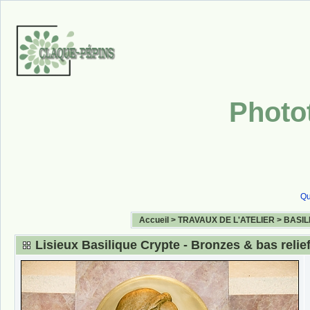
Photo
Qu
Accueil
>
TRAVAUX DE L'ATELIER
>
BASIL
Lisieux Basilique Crypte - Bronzes & bas relie