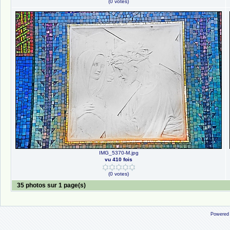
(0 votes)
IMG_5370-M.jpg
vu 410 fois
(0 votes)
35 photos sur 1 page(s)
Powered