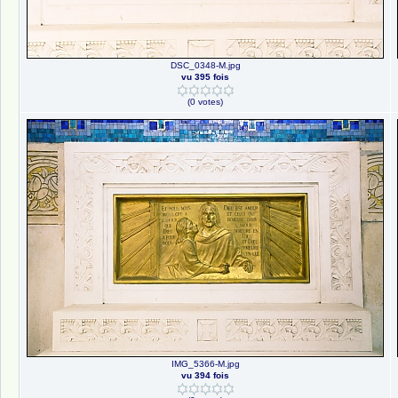
DSC_0348-M.jpg
vu 395 fois
(0 votes)
IMG_5366-M.jpg
vu 394 fois