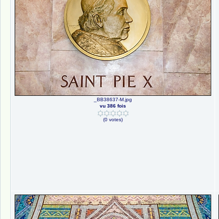
_BB38637-M.jpg
vu 386 fois
(0 votes)