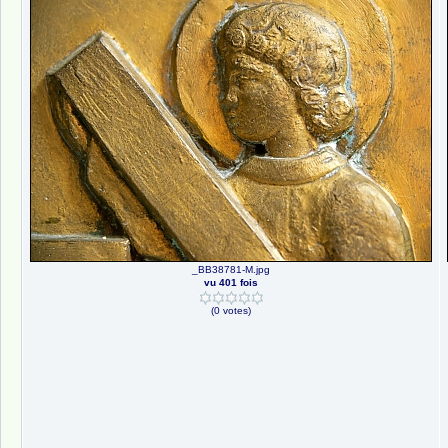
_BB38781-M.jpg
vu 401 fois
(0 votes)