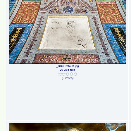
_BB38694-M.jpg
vu 385 fois
(0 votes)