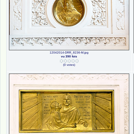
12042014-DRR_8236-M.jpg
vu 390 fois
(0 votes)