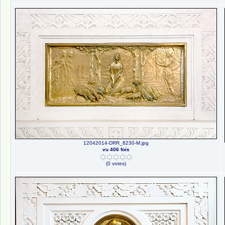
12042014-DRR_8230-M.jpg
vu 406 fois
(0 votes)