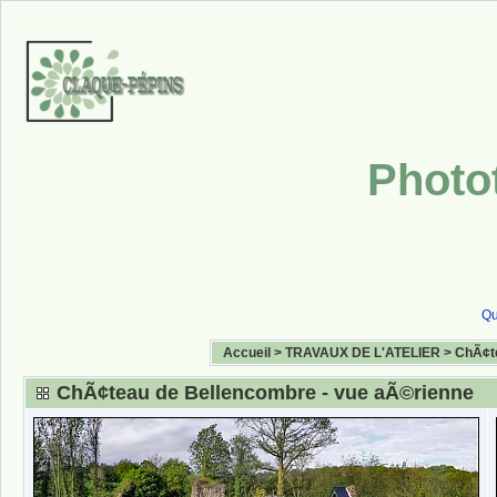
Photo
Qu
Accueil
>
TRAVAUX DE L'ATELIER
>
ChÃ¢te
ChÃ¢teau de Bellencombre - vue aÃ©rienne