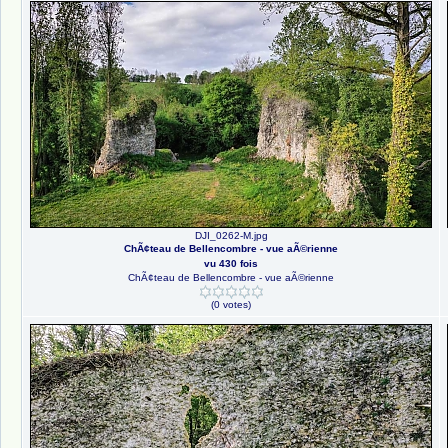
DJI_0262-M.jpg
ChÃ¢teau de Bellencombre - vue aÃ©rienne
vu 430 fois
ChÃ¢teau de Bellencombre - vue aÃ©rienne
(0 votes)