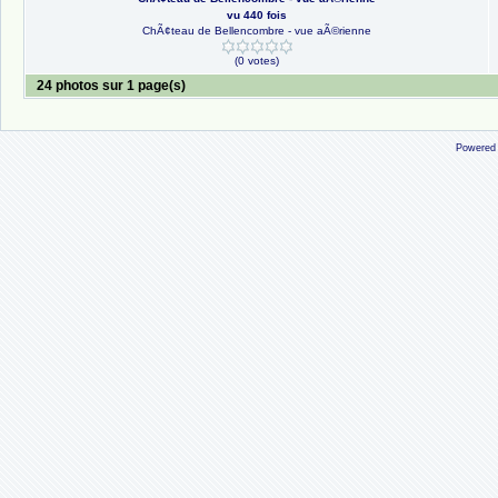
vu 440 fois
ChÃ¢teau de Bellencombre - vue aÃ©rienne
(0 votes)
24 photos sur 1 page(s)
Powered