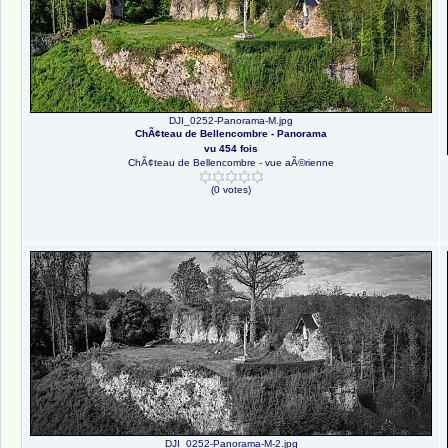
DJI_0252-Panorama-M.jpg
ChÃ¢teau de Bellencombre - Panorama
vu 454 fois
ChÃ¢teau de Bellencombre - vue aÃ©rienne
(0 votes)
DJI_0252-Panorama-M-2.jpg