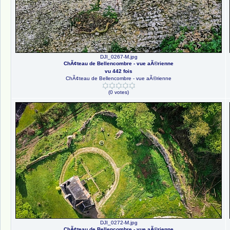
DJI_0267-M.jpg
ChÃ¢teau de Bellencombre - vue aÃ©rienne
vu 442 fois
ChÃ¢teau de Bellencombre - vue aÃ©rienne
(0 votes)
DJI_0272-M.jpg
ChÃ¢teau de Bellencombre - vue aÃ©rienne