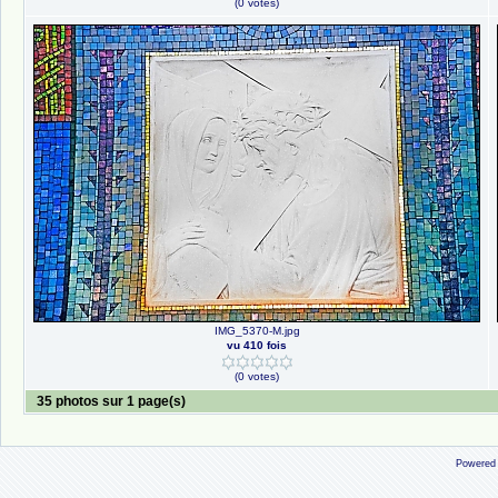
(0 votes)
IMG_5370-M.jpg
vu 410 fois
(0 votes)
35 photos sur 1 page(s)
Powered