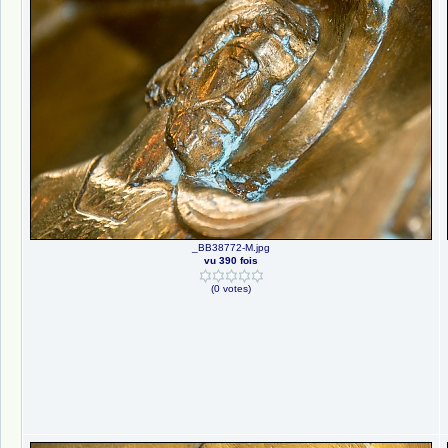
_BB38772-M.jpg
vu 390 fois
(0 votes)