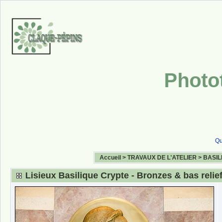
Photo
Qu
Accueil
>
TRAVAUX DE L'ATELIER
>
BASIL
Lisieux Basilique Crypte - Bronzes & bas relie