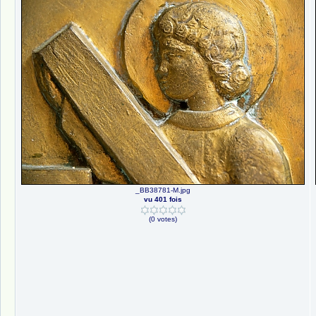
_BB38781-M.jpg
vu 401 fois
(0 votes)