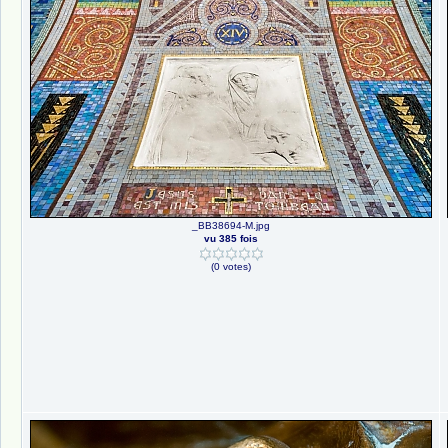
_BB38694-M.jpg
vu 385 fois
(0 votes)