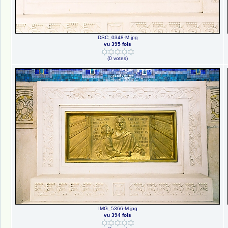
DSC_0348-M.jpg
vu 395 fois
(0 votes)
IMG_5366-M.jpg
vu 394 fois