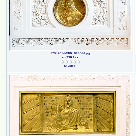
12042014-DRR_8236-M.jpg
vu 390 fois
(0 votes)