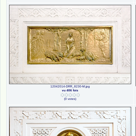
12042014-DRR_8230-M.jpg
vu 406 fois
(0 votes)