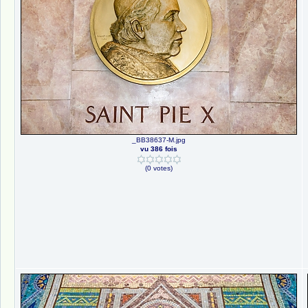
_BB38637-M.jpg
vu 386 fois
(0 votes)