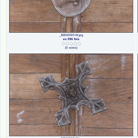
_BB06065-M.jpg
vu 396 fois
(0 votes)