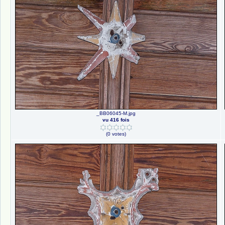
_BB06045-M.jpg
vu 416 fois
(0 votes)