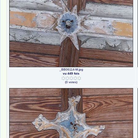
_BB06114-M.jpg
vu 449 fois
(0 votes)