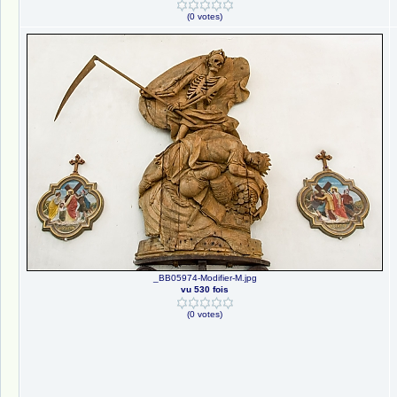
(0 votes)
_BB05974-Modifier-M.jpg
vu 530 fois
(0 votes)