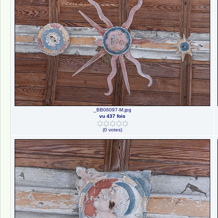
_BB06097-M.jpg
vu 437 fois
(0 votes)