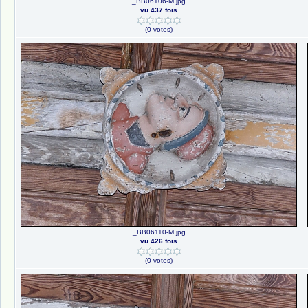
_BB06106-M.jpg
vu 437 fois
(0 votes)
_BB06110-M.jpg
vu 426 fois
(0 votes)