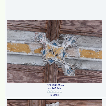
_BB06132-M.jpg
vu 447 fois
(0 votes)