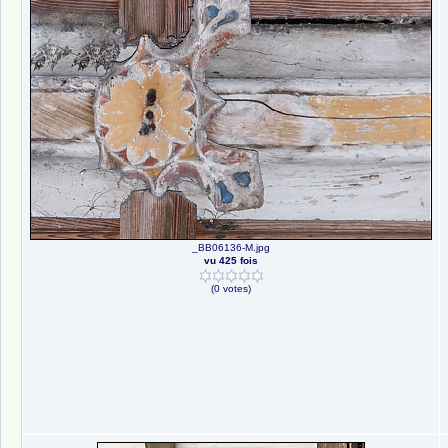
_BB06136-M.jpg
vu 425 fois
(0 votes)