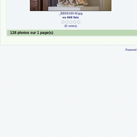
_BB06180-M.jpg
vu 444 fois
(0 votes)
128 photos sur 1 page(s)
Powered