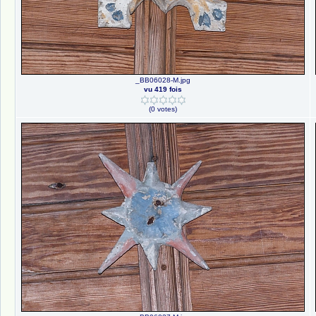
_BB06028-M.jpg
vu 419 fois
(0 votes)