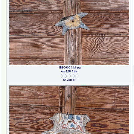
_BB06024-M.jpg
vu 428 fois
(0 votes)