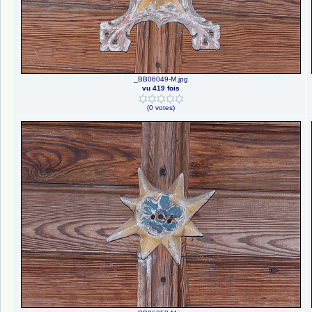
_BB06049-M.jpg
vu 419 fois
(0 votes)