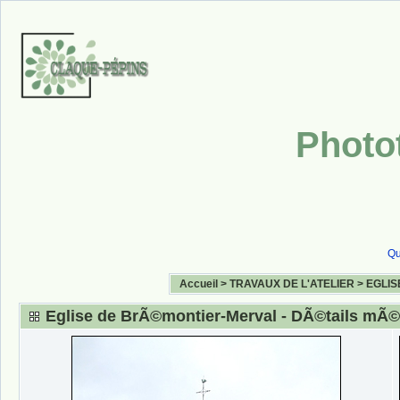
Photo
Qu
Accueil
>
TRAVAUX DE L'ATELIER
>
EGLIS
Eglise de BrÃ©montier-Merval - DÃ©tails mÃ©