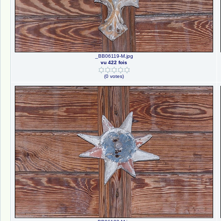
_BB06119-M.jpg
vu 422 fois
(0 votes)