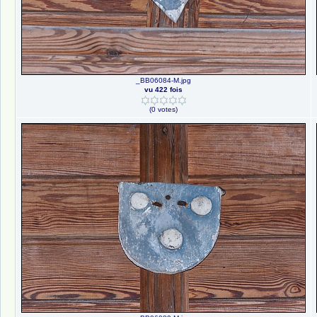
_BB06084-M.jpg
vu 422 fois
(0 votes)