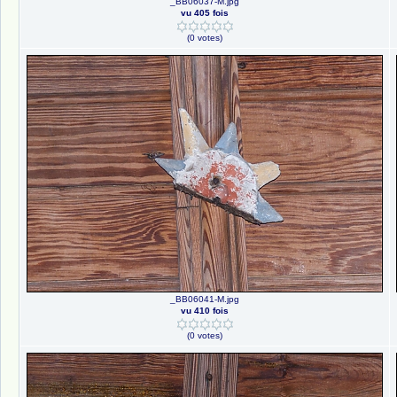
_BB06037-M.jpg
vu 405 fois
(0 votes)
_BB06041-M.jpg
vu 410 fois
(0 votes)