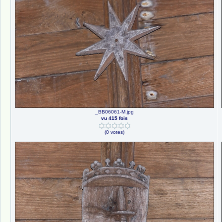
_BB06061-M.jpg
vu 415 fois
(0 votes)