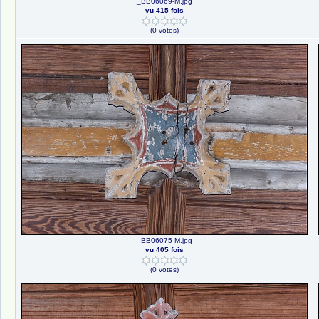
_BB06069-M.jpg
vu 415 fois
(0 votes)
_BB06075-M.jpg
vu 405 fois
(0 votes)