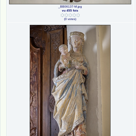
_BB06137-M.jpg
vu 455 fois
(0 votes)