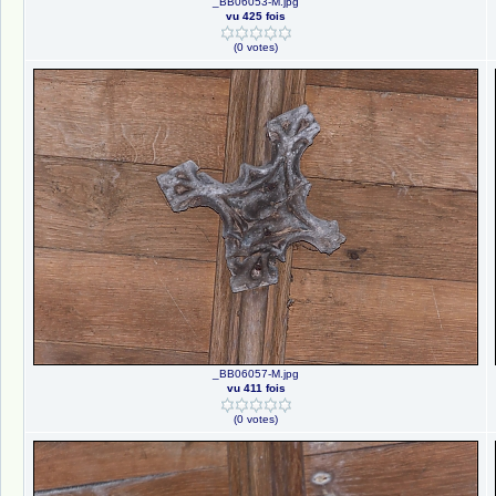
_BB06053-M.jpg
vu 425 fois
(0 votes)
_BB06057-M.jpg
vu 411 fois
(0 votes)