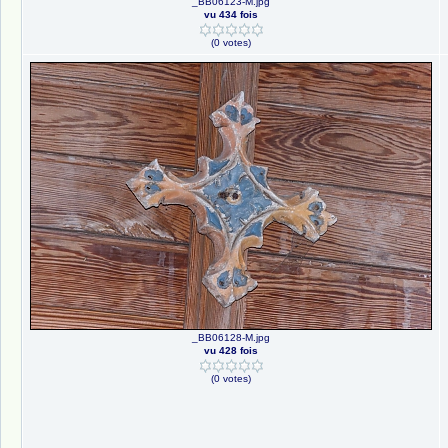
_BB06123-M.jpg
vu 434 fois
(0 votes)
_BB06128-M.jpg
vu 428 fois
(0 votes)