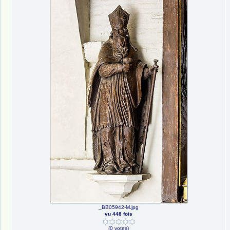
_BB05942-M.jpg
vu 448 fois
(0 votes)