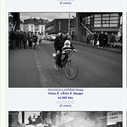
(0 votes)
16112014-L1035582-M.jpg
Chien Ã vÃ©lo Ã Dieppe
vu 542 fois
(0 votes)