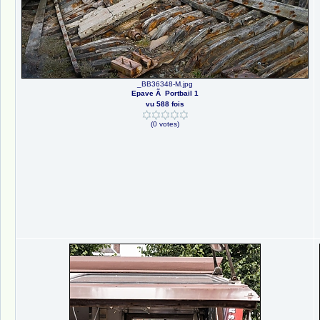
_BB36348-M.jpg
Epave Ã Portbail 1
vu 588 fois
(0 votes)