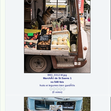
BB3_0312-M.jpg
MarchÃ© de St Saens 1
vu 548 fois
fruits et legumes bien gardÃ©s
(0 votes)