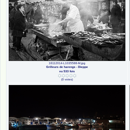
16112014-L1035588-M.jpg
Grilleurs de harengs - Dieppe
vu 533 fois
(0 votes)