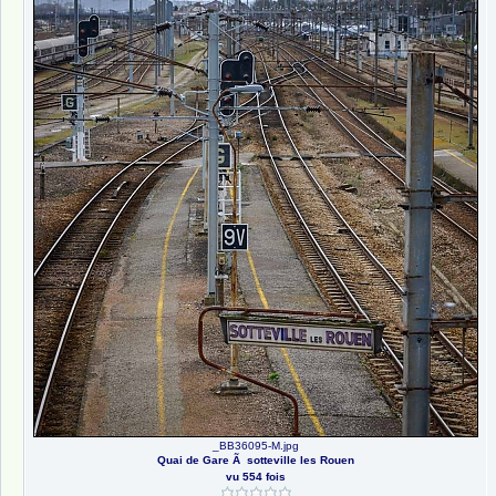
_BB36095-M.jpg
Quai de Gare Ã sotteville les Rouen
vu 554 fois