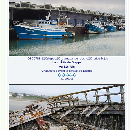
_DSC0788-12Cdieppe2C_bateaux_de_peche2C_criee-M.jpg
La criÃ©e de Dieppe
vu 816 fois
Chalutiers devant la criÃ©e de Dieppe
(1 votes)