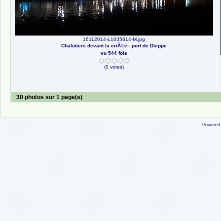
16112014-L1035614-M.jpg
Chalutiers devant la criÃ©e - port de Dieppe
vu 544 fois
(0 votes)
30 photos sur 1 page(s)
Powered