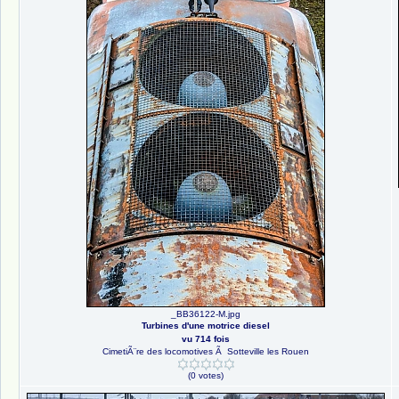
_BB36122-M.jpg
Turbines d'une motrice diesel
vu 714 fois
CimetiÃ¨re des locomotives Ã Sotteville les Rouen
(0 votes)