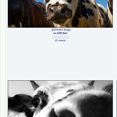
_B025461-M.jpg
vu 249 fois
(0 votes)