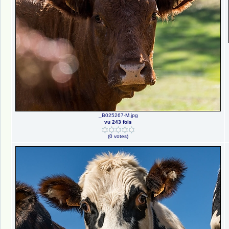
_B025267-M.jpg
vu 243 fois
(0 votes)