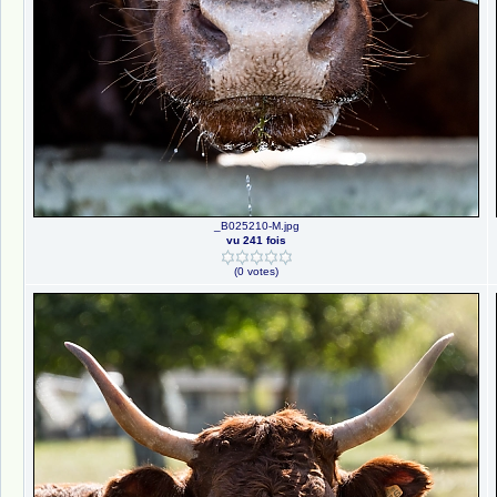
_B025210-M.jpg
vu 241 fois
(0 votes)