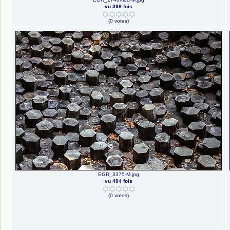
vu 398 fois
(0 votes)
EGR_3375-M.jpg
vu 404 fois
(0 votes)