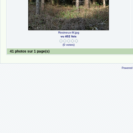
Resineux-M.jpg
vu 402 fois
(0 votes)
41 photos sur 1 page(s)
Powered