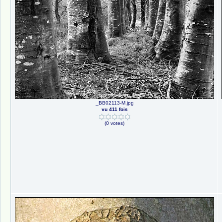
_BB02113-M.jpg
vu 411 fois
(0 votes)