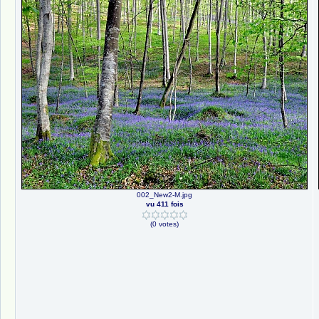
002_New2-M.jpg
vu 411 fois
(0 votes)