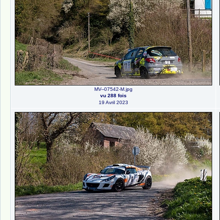
MV--07542-M.jpg
vu 288 fois
19 Avril 2023