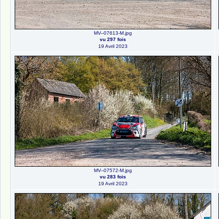
MV--07613-M.jpg
vu 297 fois
19 Avril 2023
MV--07572-M.jpg
vu 283 fois
19 Avril 2023