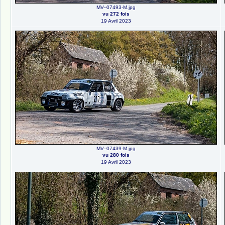
MV--07493-M.jpg
vu 272 fois
19 Avril 2023
MV--07439-M.jpg
vu 280 fois
19 Avril 2023