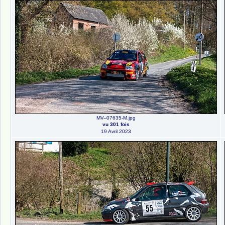
MV--07635-M.jpg
vu 301 fois
19 Avril 2023