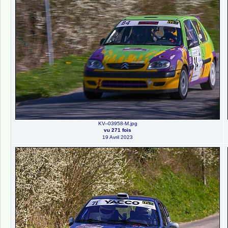
KV--03958-M.jpg
vu 271 fois
19 Avril 2023