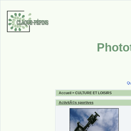
Photo
Qu
Accueil
>
CULTURE ET LOISIRS
ActivitÃ©s sportives