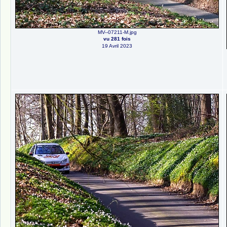
MV--07211-M.jpg
vu 281 fois
19 Avril 2023