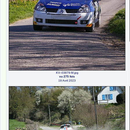
KV--03879-M.jpg
vu 275 fois
19 Avril 2023