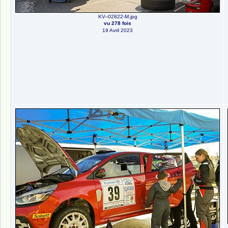
KV--02822-M.jpg
vu 278 fois
19 Avril 2023