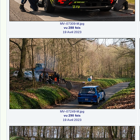
MV--07309-M.jpg
vu 288 fois
19 Avril 2023
MV--07249-M.jpg
vu 290 fois
19 Avril 2023