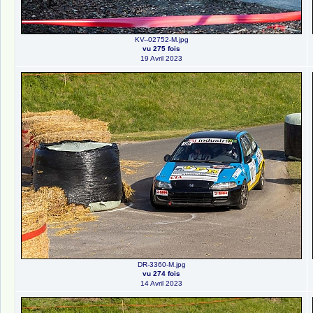
KV--02752-M.jpg
vu 275 fois
19 Avril 2023
DR-3360-M.jpg
vu 274 fois
14 Avril 2023