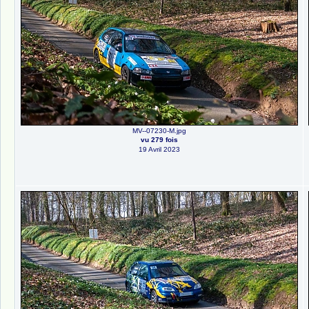
MV--07230-M.jpg
vu 279 fois
19 Avril 2023