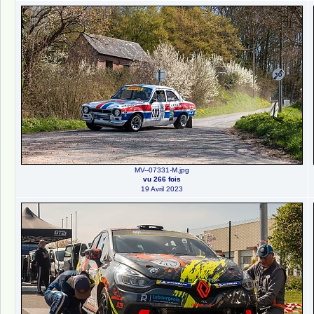
MV--07331-M.jpg
vu 266 fois
19 Avril 2023