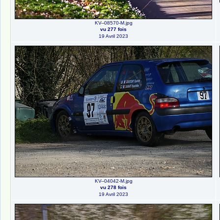
KV--08570-M.jpg
vu 277 fois
19 Avril 2023
KV--04042-M.jpg
vu 278 fois
19 Avril 2023