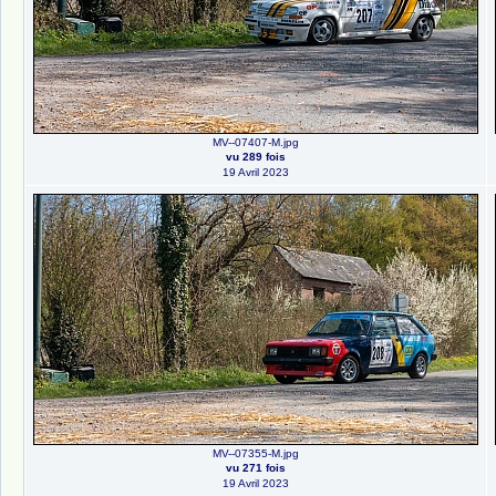
MV--07407-M.jpg
vu 289 fois
19 Avril 2023
MV--07355-M.jpg
vu 271 fois
19 Avril 2023