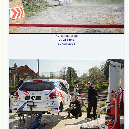
KV--02883-M.jpg
vu 289 fois
19 Avril 2023