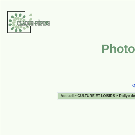
Photo
Q
Accueil
>
CULTURE ET LOISIRS
>
Rallye de