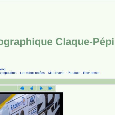
tographique Claque-Pép
xion
s populaires
Les mieux notées
Mes favoris
Par date
Rechercher