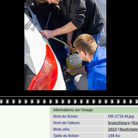
Informations sur l'image
Nom du fichier:
DR-2716-M.jpg
Nom de l'album:
bruno3tours
/
Ral
Mots-clés:
2023
/
Neufchatel
Taille du fichier:
198 Ko