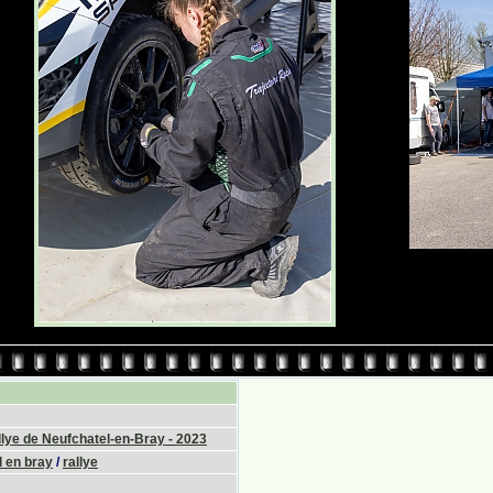
lye de Neufchatel-en-Bray - 2023
 en bray
/
rallye