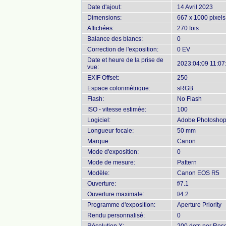
Date d'ajout:
14 Avril 2023
Dimensions:
667 x 1000 pixels
Affichées:
270 fois
Balance des blancs:
0
Correction de l'exposition:
0 EV
Date et heure de la prise de
2023:04:09 11:07
vue:
EXIF Offset:
250
Espace colorimétrique:
sRGB
Flash:
No Flash
ISO - vitesse estimée:
100
Logiciel:
Adobe Photoshop 
Longueur focale:
50 mm
Marque:
Canon
Mode d'exposition:
0
Mode de mesure:
Pattern
Modèle:
Canon EOS R5
Ouverture:
f/7.1
Ouverture maximale:
f/4.2
Programme d'exposition:
Aperture Priority
Rendu personnalisé:
0