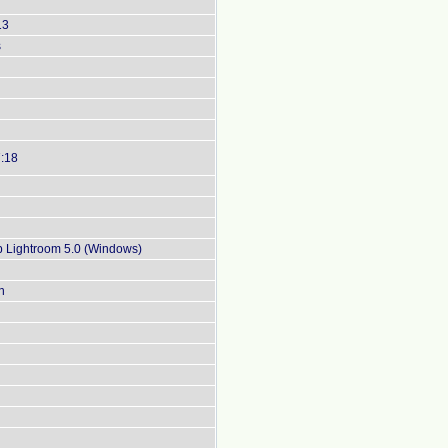
13
s
7:18
 Lightroom 5.0 (Windows)
n