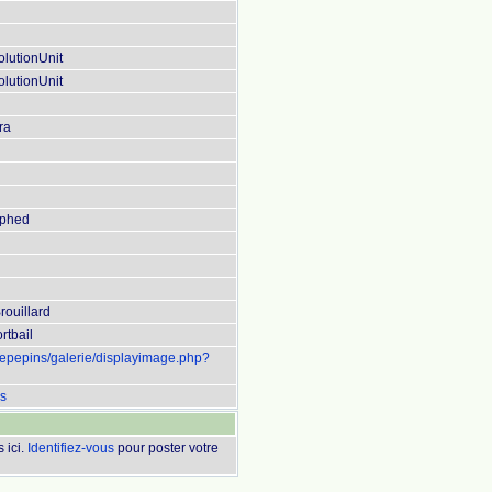
olutionUnit
olutionUnit
ra
aphed
rouillard
rtbail
uepepins/galerie/displayimage.php?
is
 ici.
Identifiez-vous
pour poster votre