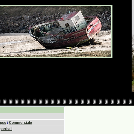
ique
/
Commerciale
portbail