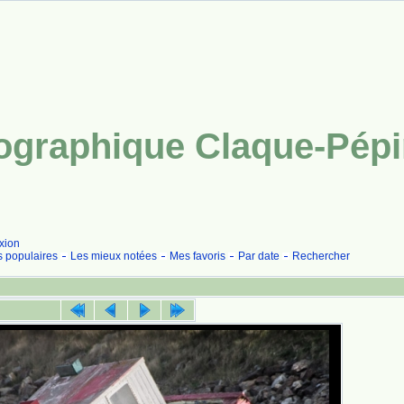
tographique Claque-Pép
xion
s populaires
Les mieux notées
Mes favoris
Par date
Rechercher