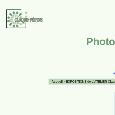
Photo
Q
Accueil
>
EXPOSITIONS de L'ATELIER Claq