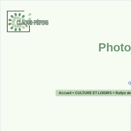
Photo
Q
Accueil
>
CULTURE ET LOISIRS
>
Rallye de