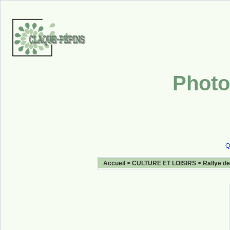
Photo
Q
Accueil
>
CULTURE ET LOISIRS
>
Rallye de