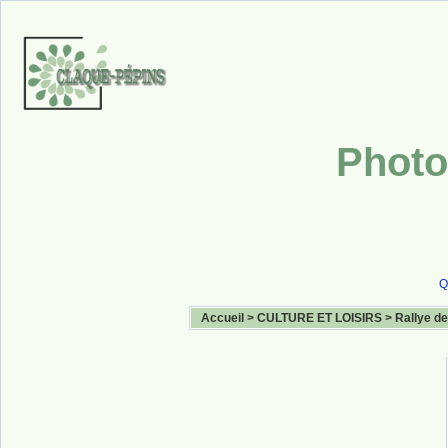
Photo
Q
Accueil
>
CULTURE ET LOISIRS
>
Rallye de