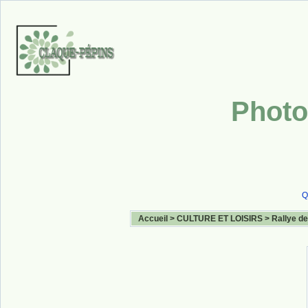
Photo
Q
Accueil
>
CULTURE ET LOISIRS
>
Rallye de