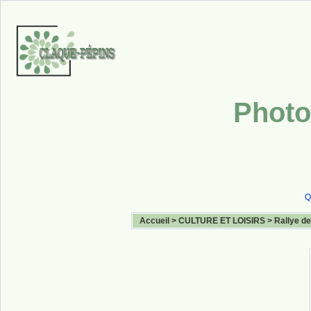
Photo
Q
Accueil
>
CULTURE ET LOISIRS
>
Rallye de