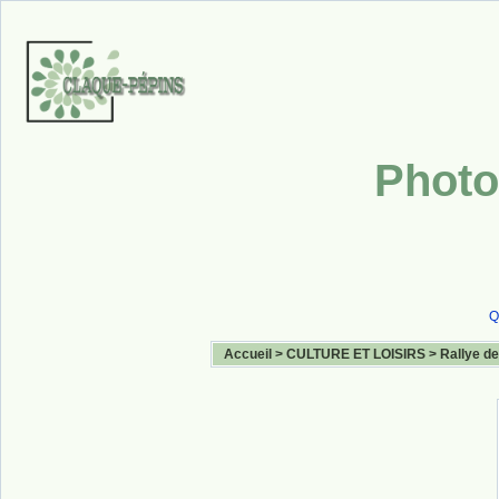
Photo
Q
Accueil
>
CULTURE ET LOISIRS
>
Rallye de