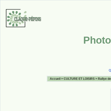
Photo
Q
Accueil
>
CULTURE ET LOISIRS
>
Rallye de