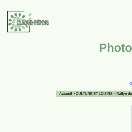
Photo
Q
Accueil
>
CULTURE ET LOISIRS
>
Rallye de