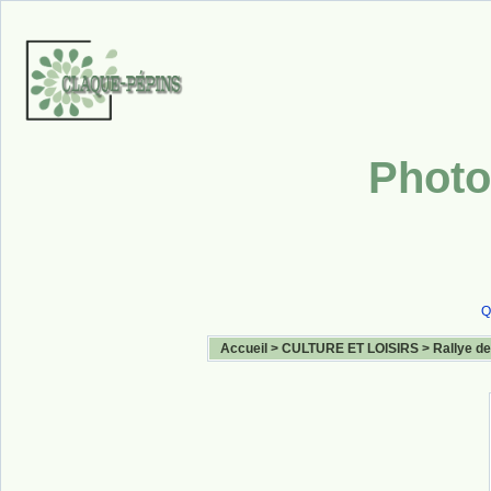
Photo
Q
Accueil
>
CULTURE ET LOISIRS
>
Rallye de