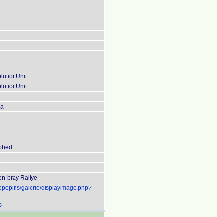
lutionUnit
lutionUnit
ra
aphed
en-bray Rallye
uepepins/galerie/displayimage.php?
s