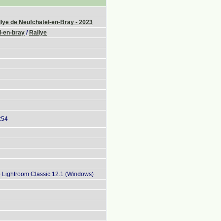
lye de Neufchatel-en-Bray - 2023
l-en-bray
/
Rallye
:54
Lightroom Classic 12.1 (Windows)