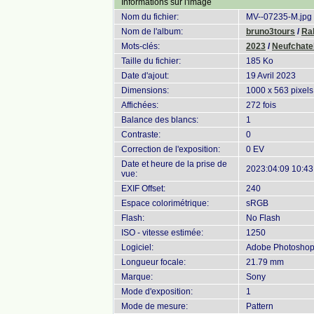
Informations sur l'image
Nom du fichier:
MV--07235-M.jpg
Nom de l'album:
bruno3tours
/
Ral
Mots-clés:
2023
/
Neufchate
Taille du fichier:
185 Ko
Date d'ajout:
19 Avril 2023
Dimensions:
1000 x 563 pixels
Affichées:
272 fois
Balance des blancs:
1
Contraste:
0
Correction de l'exposition:
0 EV
Date et heure de la prise de
2023:04:09 10:43
vue:
EXIF Offset:
240
Espace colorimétrique:
sRGB
Flash:
No Flash
ISO - vitesse estimée:
1250
Logiciel:
Adobe Photoshop 
Longueur focale:
21.79 mm
Marque:
Sony
Mode d'exposition:
1
Mode de mesure:
Pattern