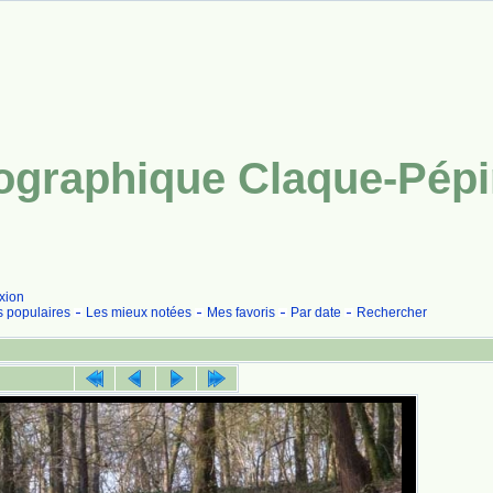
tographique Claque-Pép
xion
s populaires
Les mieux notées
Mes favoris
Par date
Rechercher