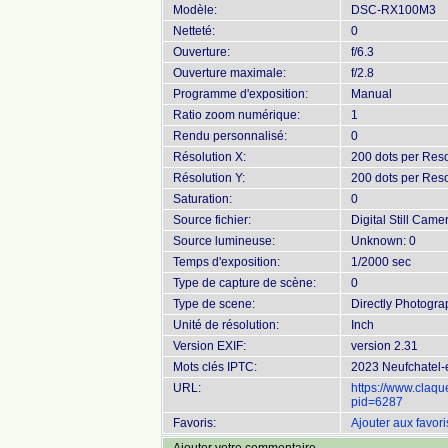
Modèle:
DSC-RX100M3
Netteté:
0
Ouverture:
f/6.3
Ouverture maximale:
f/2.8
Programme d'exposition:
Manual
Ratio zoom numérique:
1
Rendu personnalisé:
0
Résolution X:
200 dots per Reso
Résolution Y:
200 dots per Reso
Saturation:
0
Source fichier:
Digital Still Came
Source lumineuse:
Unknown: 0
Temps d'exposition:
1/2000 sec
Type de capture de scène:
0
Type de scene:
Directly Photogr
Unité de résolution:
Inch
Version EXIF:
version 2.31
Mots clés IPTC:
2023 Neufchatel-
URL:
https://www.claq
pid=6287
Favoris:
Ajouter aux favori