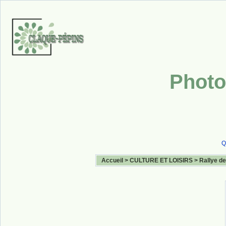
Photo
Q
Accueil
>
CULTURE ET LOISIRS
>
Rallye de