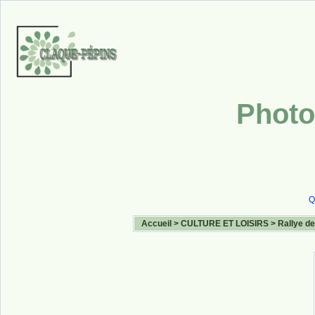
Photo
Q
Accueil
>
CULTURE ET LOISIRS
>
Rallye de