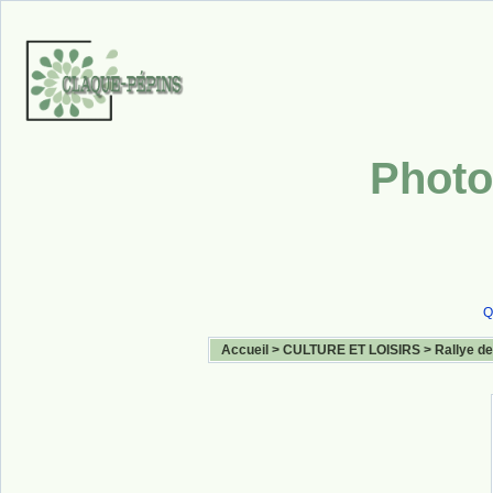
Photo
Q
Accueil
>
CULTURE ET LOISIRS
>
Rallye de