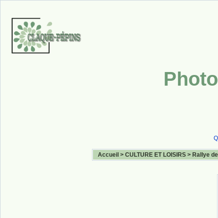
Photo
Q
Accueil
>
CULTURE ET LOISIRS
>
Rallye de