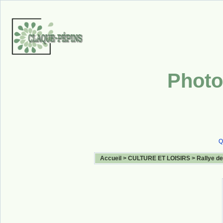
Photo
Q
Accueil
>
CULTURE ET LOISIRS
>
Rallye de