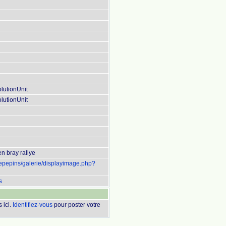
lutionUnit
lutionUnit
n bray rallye
uepepins/galerie/displayimage.php?
s
 ici.
Identifiez-vous
pour poster votre