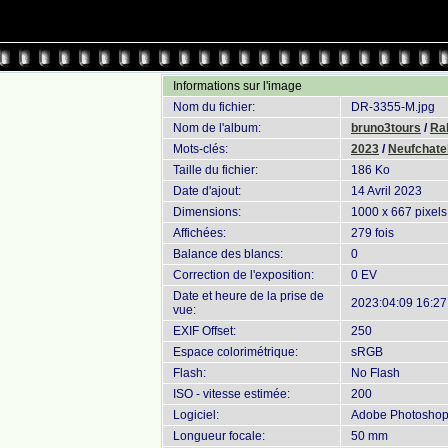
Informations sur l'image
Nom du fichier:
DR-3355-M.jpg
Nom de l'album:
bruno3tours
/
Ral
Mots-clés:
2023
/
Neufchatel
Taille du fichier:
186 Ko
Date d'ajout:
14 Avril 2023
Dimensions:
1000 x 667 pixels
Affichées:
279 fois
Balance des blancs:
0
Correction de l'exposition:
0 EV
Date et heure de la prise de
2023:04:09 16:27
vue:
EXIF Offset:
250
Espace colorimétrique:
sRGB
Flash:
No Flash
ISO - vitesse estimée:
200
Logiciel:
Adobe Photoshop 
Longueur focale:
50 mm