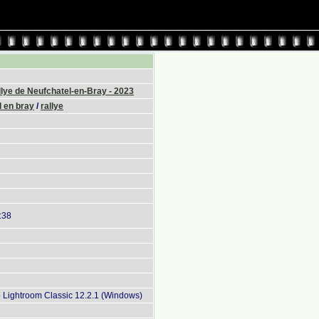
lye de Neufchatel-en-Bray - 2023
 en bray
/
rallye
:38
Lightroom Classic 12.2.1 (Windows)