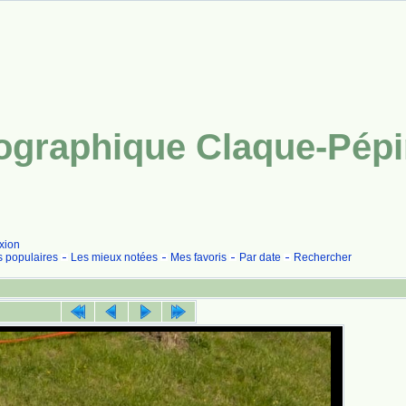
tographique Claque-Pép
xion
s populaires
Les mieux notées
Mes favoris
Par date
Rechercher