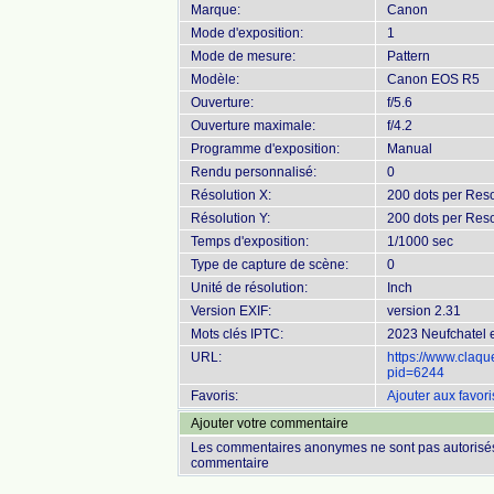
Marque:
Canon
Mode d'exposition:
1
Mode de mesure:
Pattern
Modèle:
Canon EOS R5
Ouverture:
f/5.6
Ouverture maximale:
f/4.2
Programme d'exposition:
Manual
Rendu personnalisé:
0
Résolution X:
200 dots per Reso
Résolution Y:
200 dots per Reso
Temps d'exposition:
1/1000 sec
Type de capture de scène:
0
Unité de résolution:
Inch
Version EXIF:
version 2.31
Mots clés IPTC:
2023 Neufchatel e
URL:
https://www.claq
pid=6244
Favoris:
Ajouter aux favori
Ajouter votre commentaire
Les commentaires anonymes ne sont pas autorisés
commentaire