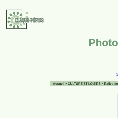
Photo
Q
Accueil
>
CULTURE ET LOISIRS
>
Rallye de