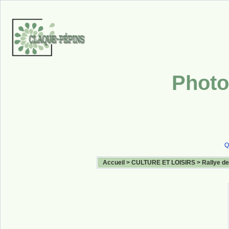
Photo
Q
Accueil
>
CULTURE ET LOISIRS
>
Rallye de