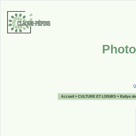
Photo
Q
Accueil
>
CULTURE ET LOISIRS
>
Rallye de