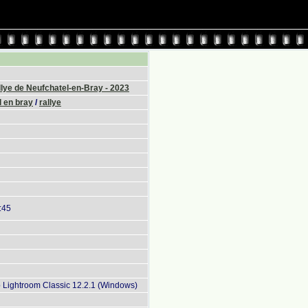
lye de Neufchatel-en-Bray - 2023
 en bray
/
rallye
:45
Lightroom Classic 12.2.1 (Windows)