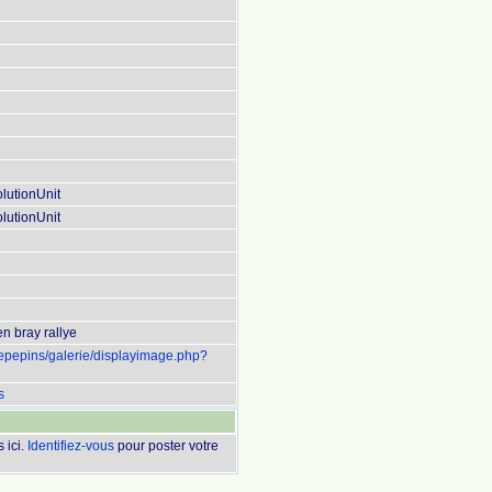
lutionUnit
lutionUnit
n bray rallye
uepepins/galerie/displayimage.php?
s
 ici.
Identifiez-vous
pour poster votre