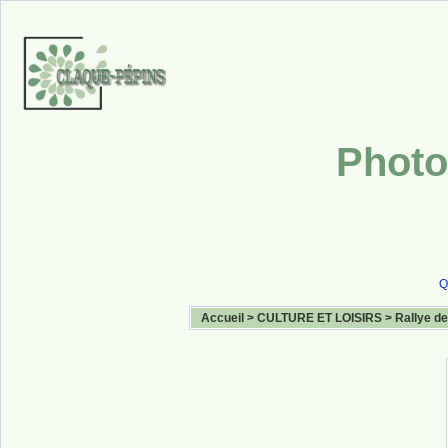
Photo
Q
Accueil
>
CULTURE ET LOISIRS
>
Rallye de