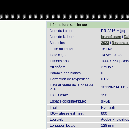
Informations sur l'image
Nom du fichier:
DR-2316-M.jpg
Nom de l'album:
bruno3tours
/
Ral
Mots-clés:
2023
/
Neufchatel
Taille du fichier:
181 Ko
Date d'ajout:
14 Avril 2023
Dimensions:
1000 x 667 pixels
Affichées:
279 fois
Balance des blancs:
0
Correction de l'exposition:
0 EV
Date et heure de la prise de
2023:04:09 08:32
vue:
EXIF Offset:
250
Espace colorimétrique:
sRGB
Flash:
No Flash
ISO - vitesse estimée:
800
Logiciel:
Adobe Photoshop 
Longueur focale:
128 mm