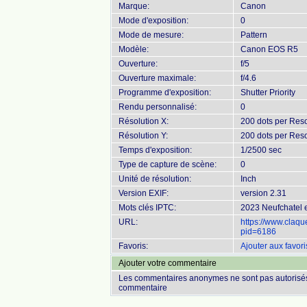
Marque:
Canon
Mode d'exposition:
0
Mode de mesure:
Pattern
Modèle:
Canon EOS R5
Ouverture:
f/5
Ouverture maximale:
f/4.6
Programme d'exposition:
Shutter Priority
Rendu personnalisé:
0
Résolution X:
200 dots per Reso
Résolution Y:
200 dots per Reso
Temps d'exposition:
1/2500 sec
Type de capture de scène:
0
Unité de résolution:
Inch
Version EXIF:
version 2.31
Mots clés IPTC:
2023 Neufchatel e
URL:
https://www.claq
pid=6186
Favoris:
Ajouter aux favori
Ajouter votre commentaire
Les commentaires anonymes ne sont pas autorisés
commentaire