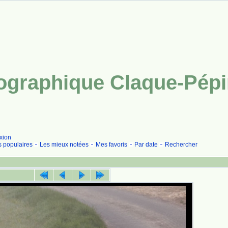
tographique Claque-Pép
xion
s populaires
Les mieux notées
Mes favoris
Par date
Rechercher