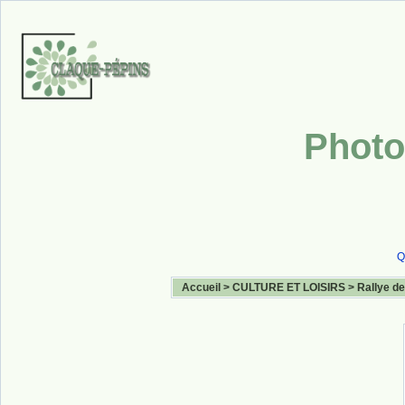
Photo
Q
Accueil
>
CULTURE ET LOISIRS
>
Rallye de