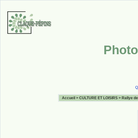
Photo
Q
Accueil
>
CULTURE ET LOISIRS
>
Rallye de