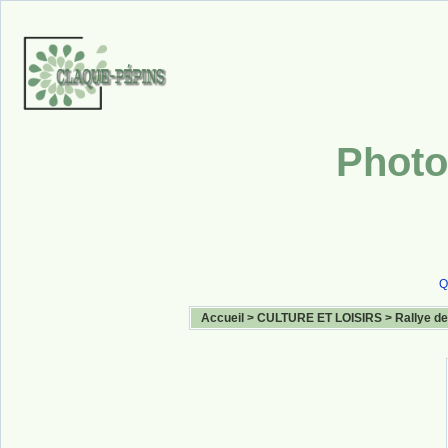
Photo
Q
Accueil
>
CULTURE ET LOISIRS
>
Rallye de