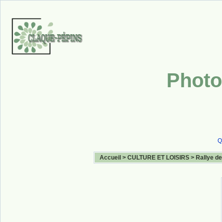
Photo
Q
Accueil
>
CULTURE ET LOISIRS
>
Rallye de