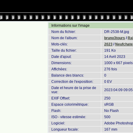
Informations sur l'image
Nom du fichier:
DR-2538-M.jpg
Nom de l'album:
bruno3tours
/
Ral
Mots-clés:
2023
/
Neufchatel
Taille du fichier:
191 Ko
Date d'ajout:
14 Avril 2023
Dimensions:
1000 x 667 pixels
Affichées:
276 fois
Balance des blancs:
0
Correction de l'exposition:
0 EV
Date et heure de la prise de
2023:04:09 09:05
vue:
EXIF Offset:
250
Espace colorimétrique:
sRGB
Flash:
No Flash
ISO - vitesse estimée:
500
Logiciel:
Adobe Photoshop 
Longueur focale:
167 mm