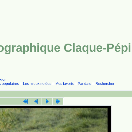
tographique Claque-Pép
xion
s populaires
Les mieux notées
Mes favoris
Par date
Rechercher