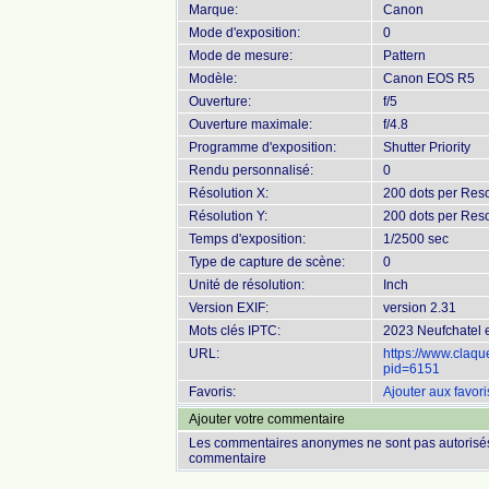
Marque:
Canon
Mode d'exposition:
0
Mode de mesure:
Pattern
Modèle:
Canon EOS R5
Ouverture:
f/5
Ouverture maximale:
f/4.8
Programme d'exposition:
Shutter Priority
Rendu personnalisé:
0
Résolution X:
200 dots per Reso
Résolution Y:
200 dots per Reso
Temps d'exposition:
1/2500 sec
Type de capture de scène:
0
Unité de résolution:
Inch
Version EXIF:
version 2.31
Mots clés IPTC:
2023 Neufchatel e
URL:
https://www.claq
pid=6151
Favoris:
Ajouter aux favori
Ajouter votre commentaire
Les commentaires anonymes ne sont pas autorisés
commentaire