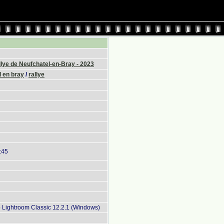
lye de Neufchatel-en-Bray - 2023
 en bray
/
rallye
:45
Lightroom Classic 12.2.1 (Windows)