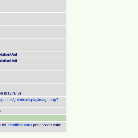
lutionUnit
lutionUnit
n bray rallye
uepepins/galerie/displayimage.php?
s
 ici.
Identifiez-vous
pour poster votre