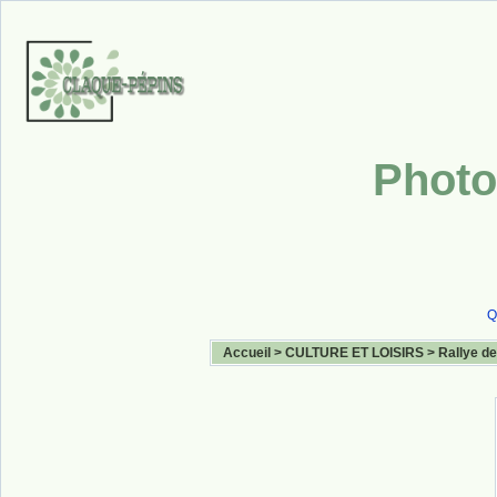
Photo
Q
Accueil
>
CULTURE ET LOISIRS
>
Rallye de