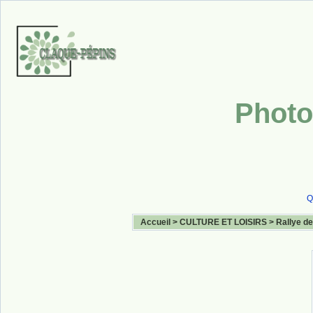
Photo
Q
Accueil
>
CULTURE ET LOISIRS
>
Rallye de