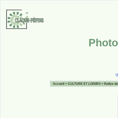
Photo
Q
Accueil
>
CULTURE ET LOISIRS
>
Rallye de