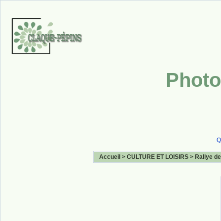
Photo
Q
Accueil
>
CULTURE ET LOISIRS
>
Rallye de