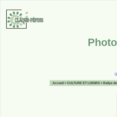
Photo
Q
Accueil
>
CULTURE ET LOISIRS
>
Rallye de