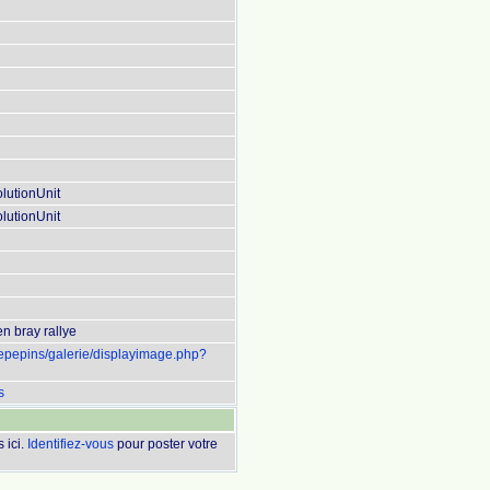
lutionUnit
lutionUnit
n bray rallye
uepepins/galerie/displayimage.php?
s
 ici.
Identifiez-vous
pour poster votre