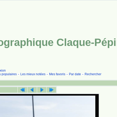
tographique Claque-Pép
xion
s populaires
Les mieux notées
Mes favoris
Par date
Rechercher