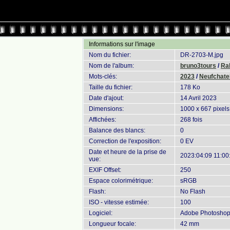
Informations sur l'image
Nom du fichier:
DR-2703-M.jpg
Nom de l'album:
bruno3tours
/
Ral
Mots-clés:
2023
/
Neufchatel
Taille du fichier:
178 Ko
Date d'ajout:
14 Avril 2023
Dimensions:
1000 x 667 pixels
Affichées:
268 fois
Balance des blancs:
0
Correction de l'exposition:
0 EV
Date et heure de la prise de
2023:04:09 11:00
vue:
EXIF Offset:
250
Espace colorimétrique:
sRGB
Flash:
No Flash
ISO - vitesse estimée:
100
Logiciel:
Adobe Photoshop 
Longueur focale:
42 mm