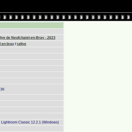
lye de Neufchatel-en-Bray - 2023
 en bray
/
rallye
:36
Lightroom Classic 12.2.1 (Windows)