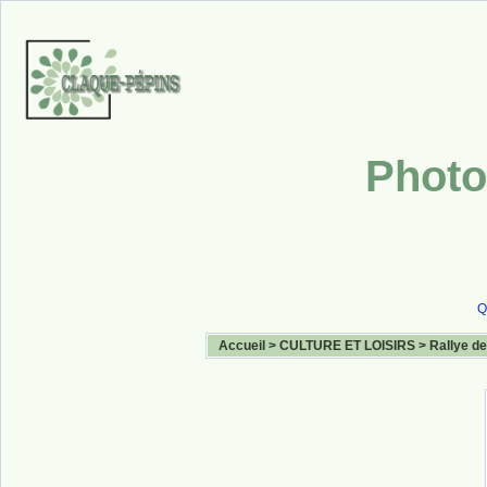
Photo
Q
Accueil
>
CULTURE ET LOISIRS
>
Rallye de