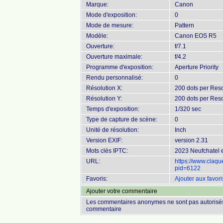
Marque:
Canon
Mode d'exposition:
0
Mode de mesure:
Pattern
Modèle:
Canon EOS R5
Ouverture:
f/7.1
Ouverture maximale:
f/4.2
Programme d'exposition:
Aperture Priority
Rendu personnalisé:
0
Résolution X:
200 dots per Reso
Résolution Y:
200 dots per Reso
Temps d'exposition:
1/320 sec
Type de capture de scène:
0
Unité de résolution:
Inch
Version EXIF:
version 2.31
Mots clés IPTC:
2023 Neufchatel e
URL:
https://www.claq
pid=6122
Favoris:
Ajouter aux favori
Ajouter votre commentaire
Les commentaires anonymes ne sont pas autorisés
commentaire