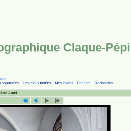
tographique Claque-Pép
xion
s populaires
Les mieux notées
Mes favoris
Par date
Rechercher
®tre Autel