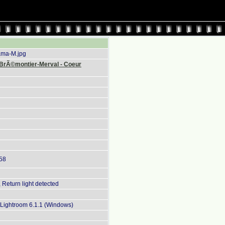
ma-M.jpg
 BrÃ©montier-Merval - Coeur
:58
Return light detected
Lightroom 6.1.1 (Windows)