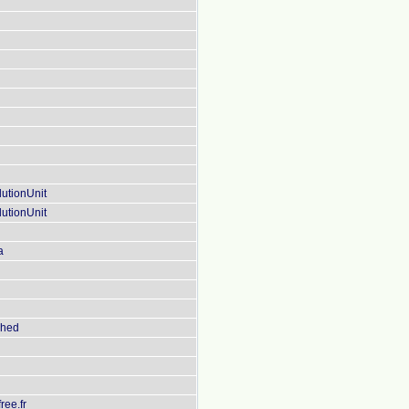
lutionUnit
lutionUnit
a
phed
ree.fr