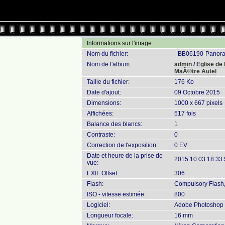
Informations sur l'image
Nom du fichier:
_BB06190-Panora
Nom de l'album:
admin
/
Eglise de
MaÃ®tre Autel
Taille du fichier:
176 Ko
Date d'ajout:
09 Octobre 2015
Dimensions:
1000 x 667 pixels
Affichées:
517 fois
Balance des blancs:
1
Contraste:
0
Correction de l'exposition:
0 EV
Date et heure de la prise de
2015:10:03 18:33
vue:
EXIF Offset:
306
Flash:
Compulsory Flash, 
ISO - vitesse estimée:
800
Logiciel:
Adobe Photoshop 
Longueur focale:
16 mm