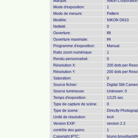
Marque:
Nikon Corporation
Mode d'exposition:
1
Mode de mesure:
Pattern
Modèle:
NIKON D810
Netteté:
0
Ouverture:
f/8
Ouverture maximale:
f/4
Programme d'exposition:
Manual
Ratio zoom numérique:
1
Rendu personnalisé:
0
Résolution X:
200 dots per Reso
Résolution Y:
200 dots per Reso
Saturation:
0
Source fichier:
Digital Still Camer
Source lumineuse:
Unknown: 0
Temps d'exposition:
1/125 sec
Type de capture de scène:
0
Type de scene:
Directly Photogra
Unité de résolution:
Inch
Version EXIF:
version 2.3
contrôle des gains:
1
Copyright IPTC:
bruno.brouillard@f