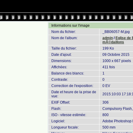
Informations sur l'image
Nom du fichier:
_BB06057-M.jpg
Nom de l'album:
admin
/
Eglise de
mÃ©daillons
Taille du fichier:
199 Ko
Date d'ajout:
09 Octobre 2015
Dimensions:
1000 x 667 pixels
Affichées:
411 fois
Balance des blancs:
1
Contraste:
0
Correction de l'exposition:
0 EV
Date et heure de la prise de
2015:10:03 17:18:
vue:
EXIF Offset:
306
Flash:
Compulsory Flash, 
ISO - vitesse estimée:
800
Logiciel:
Adobe Photoshop L
Longueur focale:
500 mm