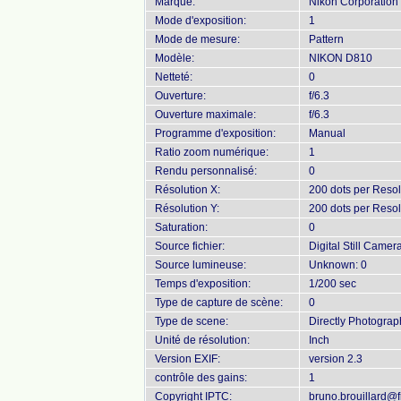
Marque:
Nikon Corporation
Mode d'exposition:
1
Mode de mesure:
Pattern
Modèle:
NIKON D810
Netteté:
0
Ouverture:
f/6.3
Ouverture maximale:
f/6.3
Programme d'exposition:
Manual
Ratio zoom numérique:
1
Rendu personnalisé:
0
Résolution X:
200 dots per Resol
Résolution Y:
200 dots per Resol
Saturation:
0
Source fichier:
Digital Still Camer
Source lumineuse:
Unknown: 0
Temps d'exposition:
1/200 sec
Type de capture de scène:
0
Type de scene:
Directly Photogra
Unité de résolution:
Inch
Version EXIF:
version 2.3
contrôle des gains:
1
Copyright IPTC:
bruno.brouillard@fr