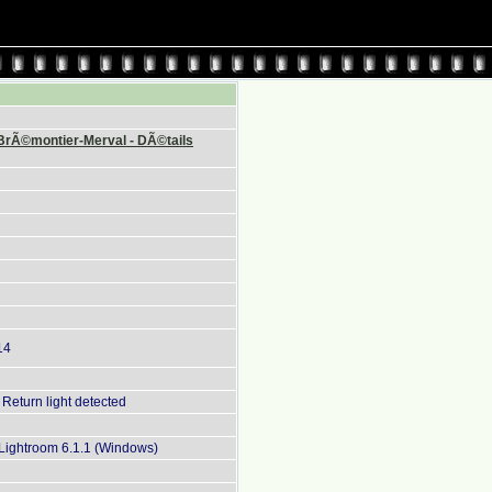
 BrÃ©montier-Merval - DÃ©tails
14
Return light detected
ightroom 6.1.1 (Windows)