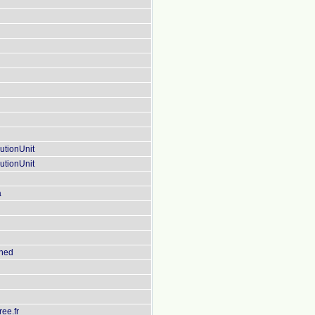
utionUnit
utionUnit
a
phed
ee.fr