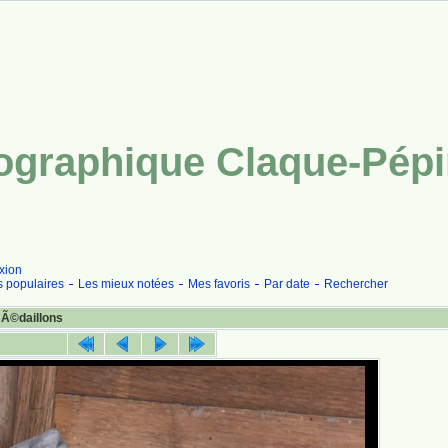
tographique Claque-Pép
xion
s populaires
Les mieux notées
Mes favoris
Par date
Rechercher
mÃ©daillons