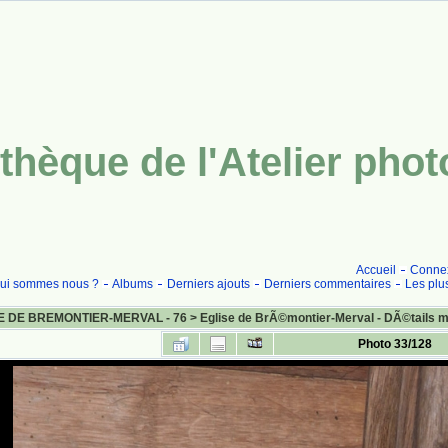
thèque de l'Atelier pho
Accueil
Conne
ui sommes nous ?
Albums
Derniers ajouts
Derniers commentaires
Les plu
E DE BREMONTIER-MERVAL - 76
>
Eglise de BrÃ©montier-Merval - DÃ©tails 
Photo 33/128