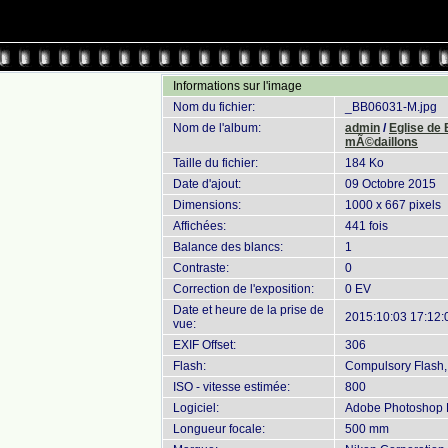
Informations sur l'image
Nom du fichier:
_BB06031-M.jpg
Nom de l'album:
admin
/
Eglise de
mÃ©daillons
Taille du fichier:
184 Ko
Date d'ajout:
09 Octobre 2015
Dimensions:
1000 x 667 pixels
Affichées:
441 fois
Balance des blancs:
1
Contraste:
0
Correction de l'exposition:
0 EV
Date et heure de la prise de
2015:10:03 17:12:
vue:
EXIF Offset:
306
Flash:
Compulsory Flash, 
ISO - vitesse estimée:
800
Logiciel:
Adobe Photoshop L
Longueur focale:
500 mm