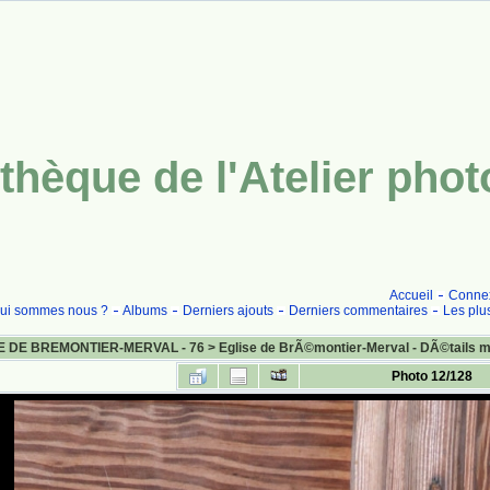
thèque de l'Atelier pho
Accueil
Conne
ui sommes nous ?
Albums
Derniers ajouts
Derniers commentaires
Les plu
E DE BREMONTIER-MERVAL - 76
>
Eglise de BrÃ©montier-Merval - DÃ©tails 
Photo 12/128