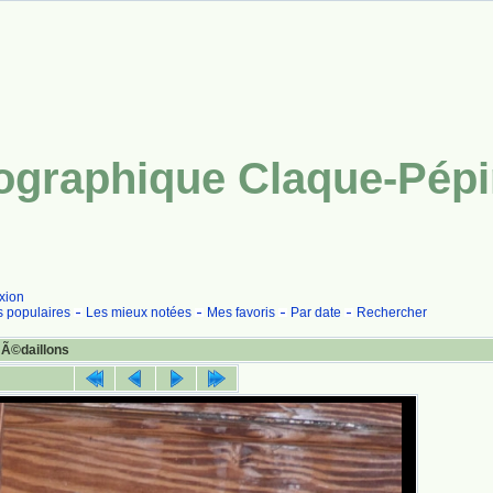
tographique Claque-Pép
xion
s populaires
Les mieux notées
Mes favoris
Par date
Rechercher
mÃ©daillons