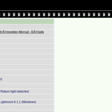
 BrÃ©montier-Merval - DÃ©tails
01
Return light detected
ightroom 6.1.1 (Windows)