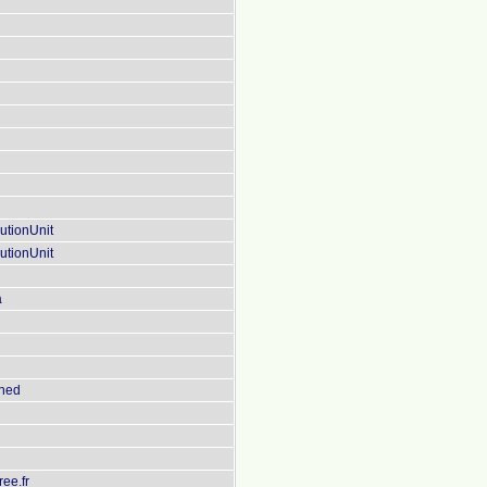
utionUnit
utionUnit
a
phed
ee.fr