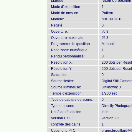
Marque:
Nikon Corporation
Mode d'exposition:
1
Mode de mesure:
Pattern
Modèle:
NIKON D810
Netteté:
0
Ouverture:
f/6.3
Ouverture maximale:
f/6.3
Programme d'exposition:
Manual
Ratio zoom numérique:
1
Rendu personnalisé:
0
Résolution X:
200 dots per Resol
Résolution Y:
200 dots per Resol
Saturation:
0
Source fichier:
Digital Still Camer
Source lumineuse:
Unknown: 0
Temps d'exposition:
1/200 sec
Type de capture de scène:
0
Type de scene:
Directly Photogra
Unité de résolution:
Inch
Version EXIF:
version 2.3
contrôle des gains:
1
Copyright IPTC:
bruno.brouillard@fr