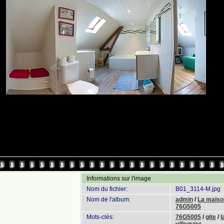
Informations sur l'image
Nom du fichier:
B01_3114-M.jpg
Nom de l'album:
admin
/
La maison
76G5005
Mots-clés:
76G5005
/
gite
/
l