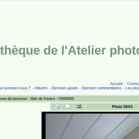
thèque de l'Atelier pho
Accueil
Conne
ui sommes nous ?
Albums
Derniers ajouts
Derniers commentaires
Les plu
son du passeur - Gite de france - 76G5005
Photo 30/43