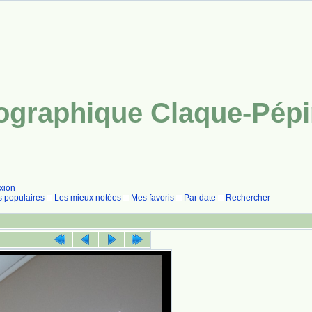
tographique Claque-Pép
xion
s populaires
Les mieux notées
Mes favoris
Par date
Rechercher