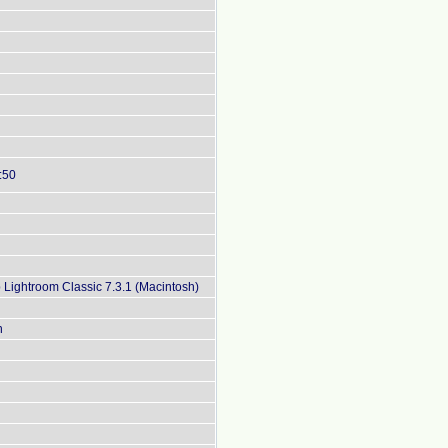
:50
Lightroom Classic 7.3.1 (Macintosh)
n