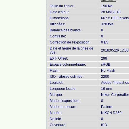
villequier
Taille du fichier:
150 Ko
Date d'ajout:
28 Mai 2018
Dimensions:
667 x 1000 pixels
Affichées:
320 fois
Balance des blancs:
0
Contraste:
0
Correction de l'exposition:
0 EV
Date et heure de la prise de
2018:05:26 12:03
vue:
EXIF Offset:
298
Espace colorimétrique:
sRGB
Flash:
No Flash
ISO - vitesse estimée:
2200
Logiciel:
Adobe Photoshop 
Longueur focale:
16 mm
Marque:
Nikon Corporatio
Mode d'exposition:
0
Mode de mesure:
Pattern
Modèle:
NIKON D850
Netteté:
0
Ouverture:
f/13