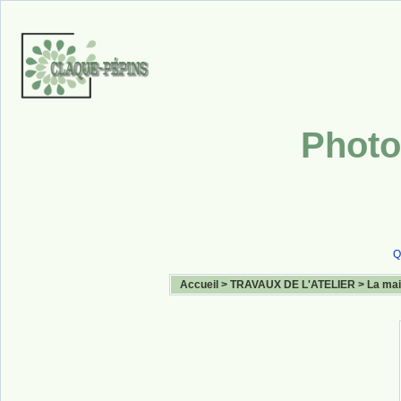
Photo
Q
Accueil
>
TRAVAUX DE L'ATELIER
>
La mai