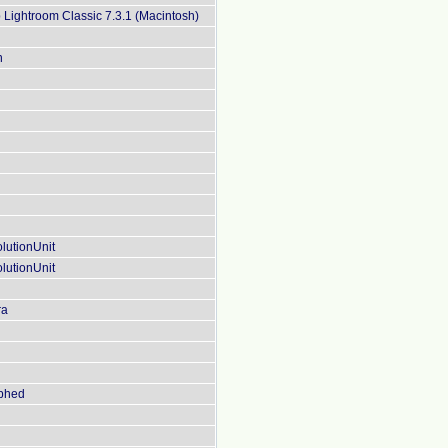
Lightroom Classic 7.3.1 (Macintosh)
n
lutionUnit
lutionUnit
ra
aphed