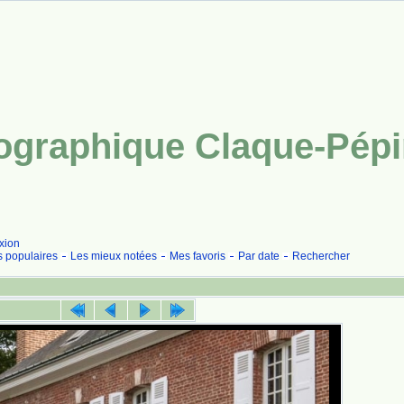
tographique Claque-Pép
xion
s populaires
Les mieux notées
Mes favoris
Par date
Rechercher