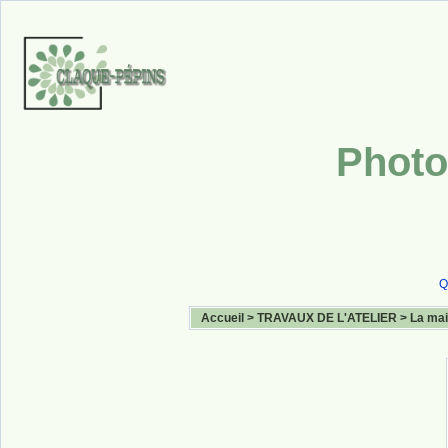
Photo
Q
Accueil
>
TRAVAUX DE L'ATELIER
>
La mai