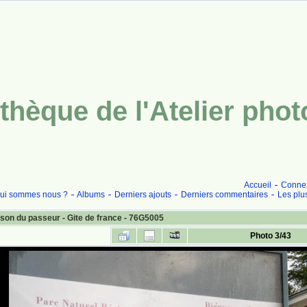
thèque de l'Atelier pho
Accueil
Conne
ui sommes nous ?
Albums
Derniers ajouts
Derniers commentaires
Les plu
son du passeur - Gite de france - 76G5005
Photo 3/43