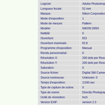
Logiciel:
Adobe Photoshop 
Longueur focale:
52 mm
Marque:
Nikon Corporatio
Mode d'exposition:
1
Mode de mesure:
Pattern
Modèle:
NIKON D850
Netteté:
0
Ouverture:
f/22
Ouverture maximale:
f/2.8
Programme d'exposition:
Manual
Rendu personnalisé:
0
Résolution X:
200 dots per Reso
Résolution Y:
200 dots per Reso
Saturation:
0
Source fichier:
Digital Still Came
Source lumineuse:
Unknown: 0
Temps d'exposition:
1/180 sec
Type de capture de scène:
0
Type de scene:
Directly Photogr
Unité de résolution:
Inch
Version EXIF:
version 2.3