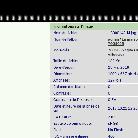
Informations sur l'image
Nom du fichier:
_B000142-M.jpg
Nom de l'album:
admin
/
La maison
76G5005
Mots-clés:
76G5005
/
gite
/
l
villequier
Taille du fichier:
182 Ko
Date d'ajout:
28 Mai 2018
Dimensions:
1000 x 667 pixels
Affichées:
327 fois
Balance des blancs:
0
Contraste:
0
Correction de l'exposition:
0 EV
Date et heure de la prise de
2017:10:21 12:26
vue:
EXIF Offset:
310
Espace colorimétrique:
sRGB
Flash:
No Flash
ISO - vitesse estimée:
400