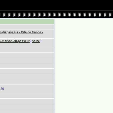
 du passeur - Gite de france -
a-maison-du-passeur
/
seine
/
:20