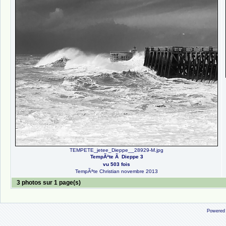
TEMPETE_jetee_Dieppe__28929-M.jpg
TempÃªte Ã Dieppe 3
vu 503 fois
TempÃªte Christian novembre 2013
3 photos sur 1 page(s)
Powered