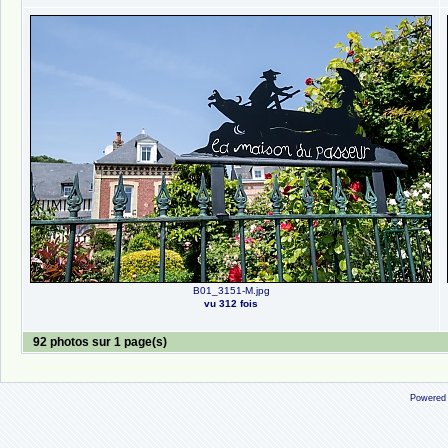
B01_3151-M.jpg
vu 312 fois
92 photos sur 1 page(s)
Powered