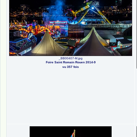
_BB00407-M.jpg
Foire Saint Romain Rouen 2014-9
vu 357 fois