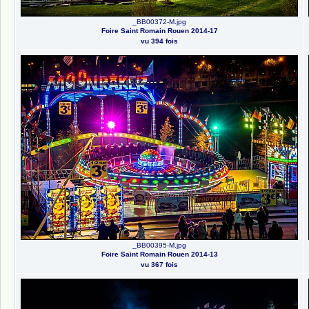
_BB00372-M.jpg
Foire Saint Romain Rouen 2014-17
vu 394 fois
_BB00395-M.jpg
Foire Saint Romain Rouen 2014-13
vu 367 fois