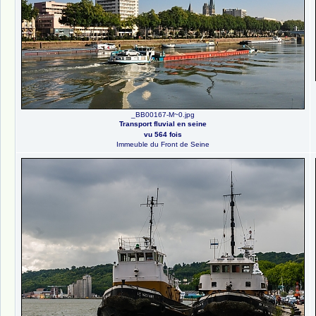
_BB00167-M~0.jpg
Transport fluvial en seine
vu 564 fois
Immeuble du Front de Seine