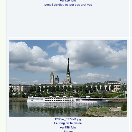
vu 410 fois
pont Boieldieu et tour des archives
DSCar_0274-M.jpg
Le long de la Seine
vu 458 fois
Rouen