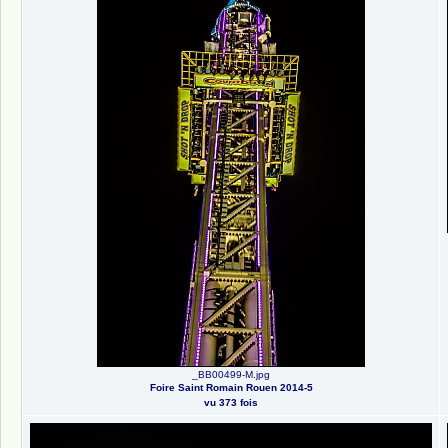
_BB00499-M.jpg
Foire Saint Romain Rouen 2014-5
vu 373 fois