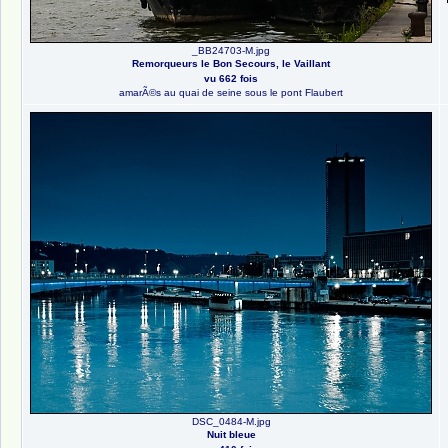
_BB24703-M.jpg
Remorqueurs le Bon Secours, le Vaillant
vu 662 fois
amarÃ©s au quai de seine sous le pont Flaubert
DSC_0484-M.jpg
Nuit bleue