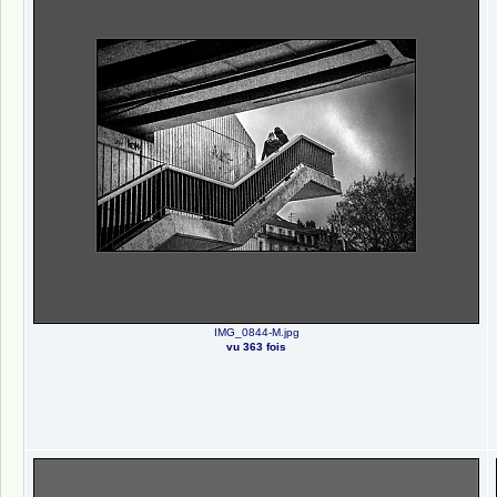
IMG_0844-M.jpg
vu 363 fois