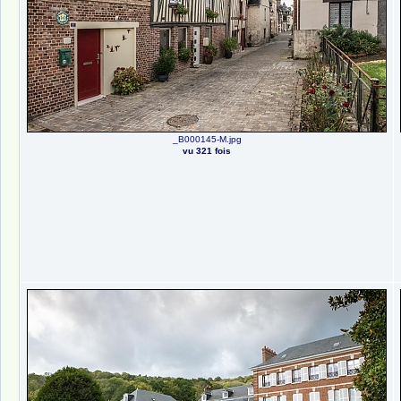
_B000145-M.jpg
vu 321 fois