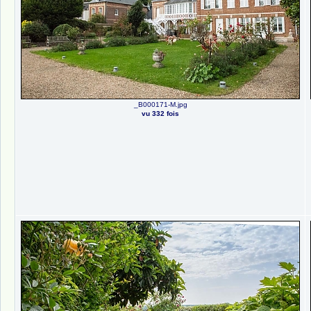
_B000171-M.jpg
vu 332 fois