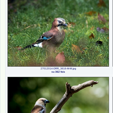
27012014-DRR_3616-M-M.jpg
vu 362 fois