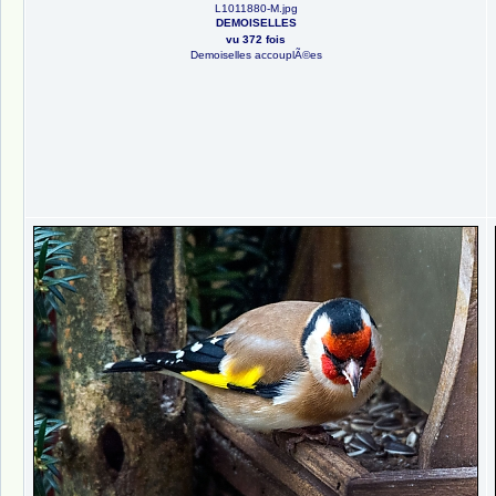
L1011880-M.jpg
DEMOISELLES
vu 372 fois
Demoiselles accouplÃ©es