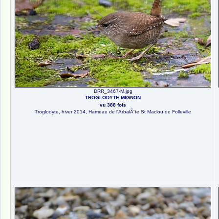
DRR_3467-M.jpg
TROGLODYTE MIGNON
vu 388 fois
Troglodyte, hiver 2014, Hameau de l'ArbalÃ¨te St Maclou de Folleville