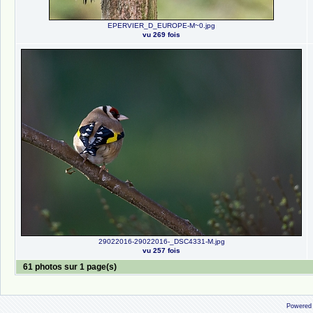
EPERVIER_D_EUROPE-M~0.jpg
vu 269 fois
29022016-29022016-_DSC4331-M.jpg
vu 257 fois
61 photos sur 1 page(s)
Powered