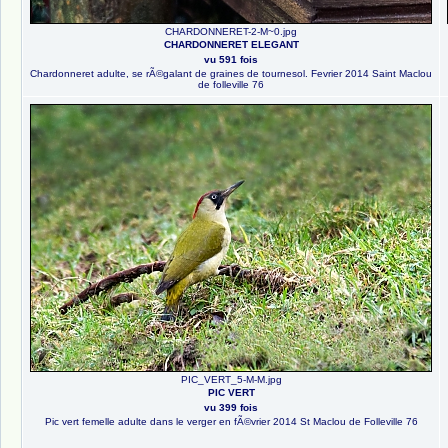
CHARDONNERET-2-M~0.jpg
CHARDONNERET ELEGANT
vu 591 fois
Chardonneret adulte, se rÃ©galant de graines de tournesol. Fevrier 2014 Saint Maclou
de folleville 76
PIC_VERT_5-M-M.jpg
PIC VERT
vu 399 fois
Pic vert femelle adulte dans le verger en fÃ©vrier 2014 St Maclou de Folleville 76