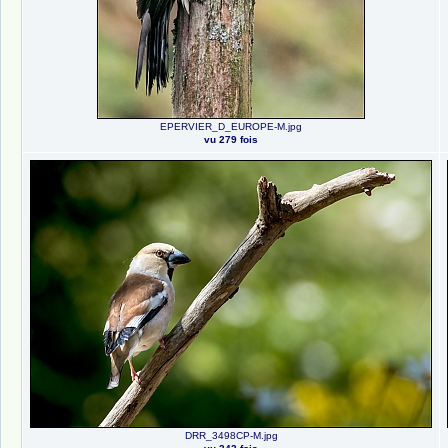
EPERVIER_D_EUROPE-M.jpg
vu 279 fois
DRR_3498CP-M.jpg