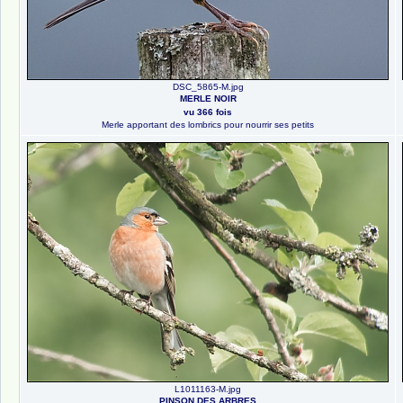
DSC_5865-M.jpg
MERLE NOIR
vu 366 fois
Merle apportant des lombrics pour nourrir ses petits
L1011163-M.jpg
PINSON DES ARBRES