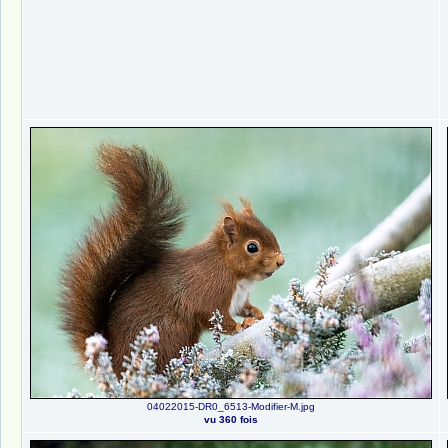
04022015-DR0_6513-Modifier-M.jpg
vu 360 fois