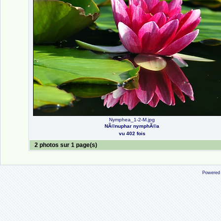
Nymphea_1-2-M.jpg
NÃ©nuphar nymphÃ©a
vu 402 fois
2 photos sur 1 page(s)
Powered